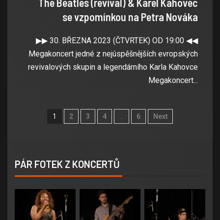
The Beatles (revival) & Karel Kahovec
se vzpomínkou na Petra Nováka
▶▶ 30. BŘEZNA 2023 (ČTVRTEK) OD 19:00 ◀◀
Megakoncert jedné z nejúspěšnějších evropských
revivalových skupin a legendárního Karla Kahovce
Megakoncert...
1
2
3
4
…
6
Next
PÁR FOTEK Z KONCERTŮ