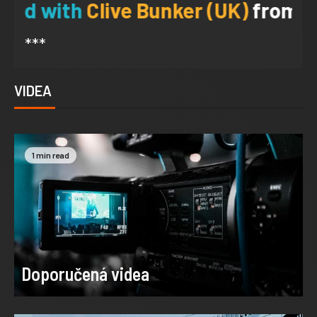
Clive Bunker (UK)
from Jethro Tul
***
VIDEA
1 min read
Doporučená videa