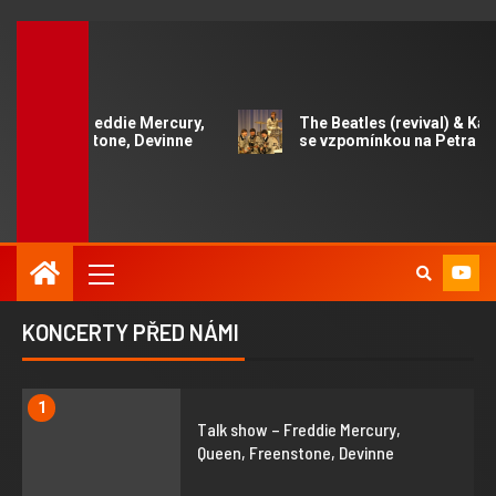
ow – Freddie Mercury,
The Beatles (revival) & Karel Ka
Freenstone, Devinne
se vzpomínkou na Petra Nováka
KONCERTY PŘED NÁMI
1
Talk show – Freddie Mercury,
Queen, Freenstone, Devinne