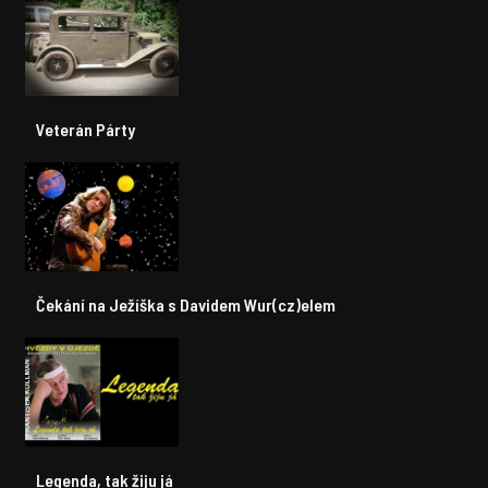
Veterán Párty
Čekání na Ježíška s Davidem Wur(cz)elem
Legenda, tak žiju já