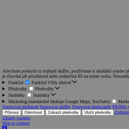
Abychom poskytli co nejlepší služby, používáme k ukládání a/nebo př
je chování při procházení nebo jedinečná ID na tomto webu. Nesouhlas
Funkční
Funkční
Vždy aktivní
Předvolby
Předvolby
Statistiky
Statistiky
Marketing (standardně blokuje Google Maps, YouTube)
Marke
Spravovat možnosti
Spravovat služby
Spravovat dodavatele
Přečtěte 
Zobrazi
Příjmout
Odmítnout
Zobrazit předvolby
Uložit předvolby
Zásady cookies
Skip to content