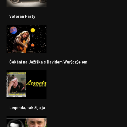
Veterán Párty
Čekání na Ježíška s Davidem Wur(cz)elem
Legenda, tak žiju já