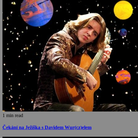
1 min read
Čekání na Ježíška s Davidem Wur(cz)elem