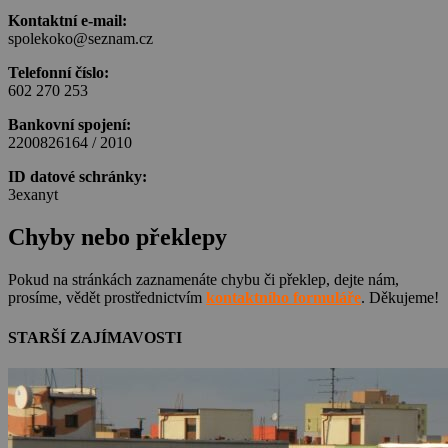
Kontaktní e-mail:
spolekoko@seznam.cz
Telefonní číslo:
602 270 253
Bankovní spojení:
2200826164 / 2010
ID datové schránky:
3exanyt
Chyby nebo překlepy
Pokud na stránkách zaznamenáte chybu či překlep, dejte nám,
prosíme, vědět prostřednictvím
kontaktního formuláře
. Děkujeme!
STARŠÍ ZAJÍMAVOSTI