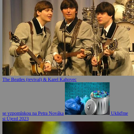
The Beatles (revival) & Karel Kahovec
se vzpomínkou na Petra Nováka
Ukliďme
si Újezd 2023