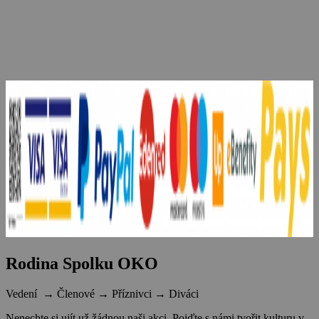
Rodina Spolku OKO
Vedení → Členové → Příznivci → Diváci
Nenechte si ujít už žádnou naši akci. Pojďte s námi tvořit kulturu v