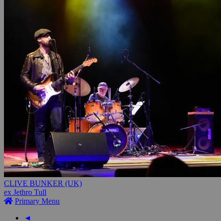
CLIVE BUNKER (UK)
ex Jethro Tull
Primary Menu
◄