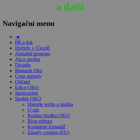
a další
Navigační menu
◄
PR a tisk
Hvězdy v Újezdě
Aktuální program
Akce spolku
Divadlo
Magazín Oko
Cena starosty
Občané
Edice OKO
Sponzoring
Spolek OKO
Historie webu a spolku
O nás
Rodina Spolku OKO
Blog editora
Kontaktní formulář
Zásady cookies (EU)