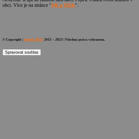
obci. Více je na stránce "
PR a TISK
".
© Copyright |
Spolek OKO
2015 – 2023 | Všechna práva vyhrazena.
Spravovat souhlas