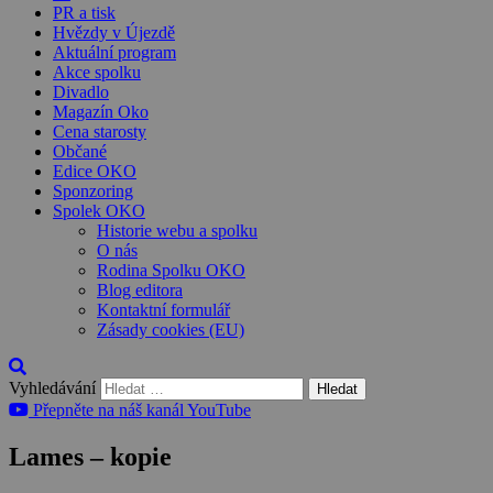
PR a tisk
Hvězdy v Újezdě
Aktuální program
Akce spolku
Divadlo
Magazín Oko
Cena starosty
Občané
Edice OKO
Sponzoring
Spolek OKO
Historie webu a spolku
O nás
Rodina Spolku OKO
Blog editora
Kontaktní formulář
Zásady cookies (EU)
Vyhledávání
Přepněte na náš kanál YouTube
Lames – kopie