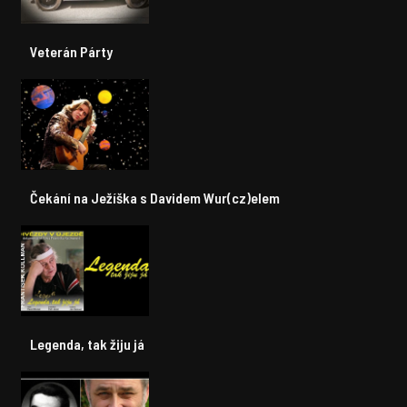
Veterán Párty
Čekání na Ježíška s Davidem Wur(cz)elem
Legenda, tak žiju já