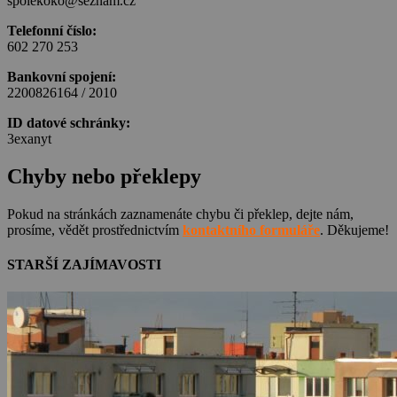
spolekoko@seznam.cz
Telefonní číslo:
602 270 253
Bankovní spojení:
2200826164 / 2010
ID datové schránky:
3exanyt
Chyby nebo překlepy
Pokud na stránkách zaznamenáte chybu či překlep, dejte nám,
prosíme, vědět prostřednictvím
kontaktního formuláře
. Děkujeme!
STARŠÍ ZAJÍMAVOSTI