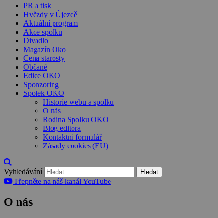
PR a tisk
Hvězdy v Újezdě
Aktuální program
Akce spolku
Divadlo
Magazín Oko
Cena starosty
Občané
Edice OKO
Sponzoring
Spolek OKO
Historie webu a spolku
O nás
Rodina Spolku OKO
Blog editora
Kontaktní formulář
Zásady cookies (EU)
Vyhledávání
Přepněte na náš kanál YouTube
O nás