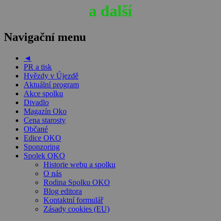
a další
Navigační menu
◄
PR a tisk
Hvězdy v Újezdě
Aktuální program
Akce spolku
Divadlo
Magazín Oko
Cena starosty
Občané
Edice OKO
Sponzoring
Spolek OKO
Historie webu a spolku
O nás
Rodina Spolku OKO
Blog editora
Kontaktní formulář
Zásady cookies (EU)