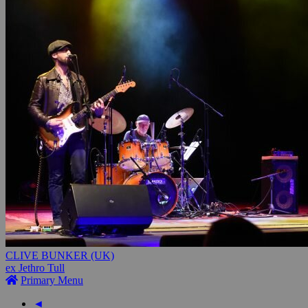
CLIVE BUNKER (UK)
ex Jethro Tull
Primary Menu
◄