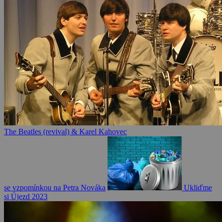
The Beatles (revival) & Karel Kahovec
se vzpomínkou na Petra Nováka
Ukliďme
si Újezd 2023