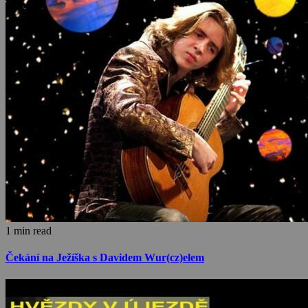
1 min read
Čekání na Ježíška s Davidem Wur(cz)elem