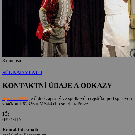
3 min read
SŮL NAD ZLATO
KONTAKTNÍ ÚDAJE A ODKAZY
Spolek OKO
je řádně zapsaný ve spolkovém rejstříku pod spisovou
značkou L62326 u Městského soudu v Praze.
IČ:
03973115
Kontaktní e-mail: