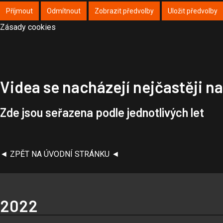
Příjmout
Odmítnout
Zobrazit předvolby
Uložit předvolby
Zásady cookies
Videa se nacházejí nejčastěji 
Zde jsou seřazena podle jednotlivých let
◄ ZPĚT NA ÚVODNÍ STRÁNKU ◄
2022