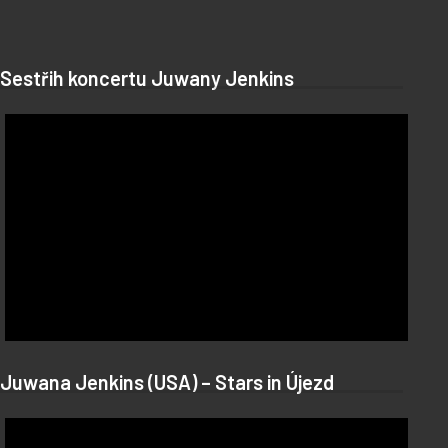
Sestřih koncertu Juwany Jenkins
Juwana Jenkins (USA) – Stars in Újezd