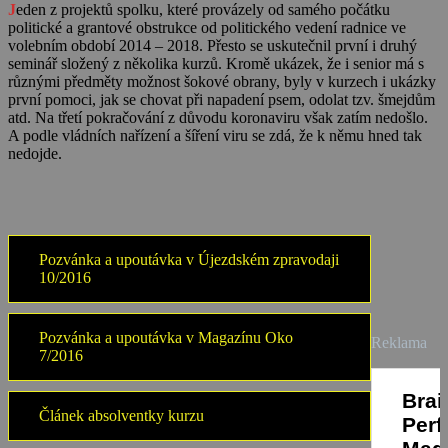
J
eden z projektů spolku, které provázely od samého počátku
politické a grantové obstrukce od politického vedení radnice ve
volebním období 2014 – 2018. Přesto se uskutečnil první i druhý
seminář složený z několika kurzů. Kromě ukázek, že i senior má s
různými předměty možnost šokové obrany, byly v kurzech i ukázky
první pomoci, jak se chovat při napadení psem, odolat tzv. šmejdům
atd. Na třetí pokračování z důvodu koronaviru však zatím nedošlo.
A podle vládních nařízení a šíření viru se zdá, že k němu hned tak
nedojde.
Pozvánka a upoutávka v Újezdském zpravodaji
10/2016
Pozvánka a upoutávka v Magazínu Oko
Reklama
7/2016
Článek absolventky kurzu