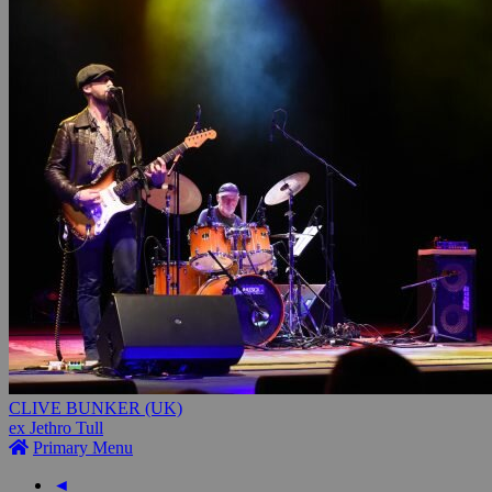
CLIVE BUNKER (UK)
ex Jethro Tull
Primary Menu
◄