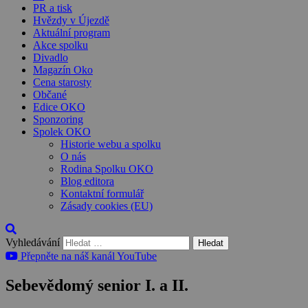
PR a tisk
Hvězdy v Újezdě
Aktuální program
Akce spolku
Divadlo
Magazín Oko
Cena starosty
Občané
Edice OKO
Sponzoring
Spolek OKO
Historie webu a spolku
O nás
Rodina Spolku OKO
Blog editora
Kontaktní formulář
Zásady cookies (EU)
Vyhledávání
Přepněte na náš kanál YouTube
Sebevědomý senior I. a II.