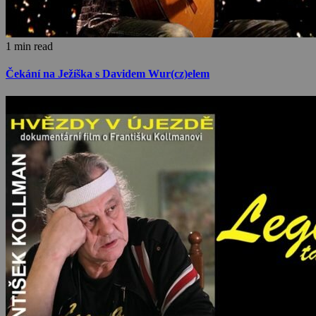
1 min read
Čekání na Ježíška s Davidem Wur(cz)elem