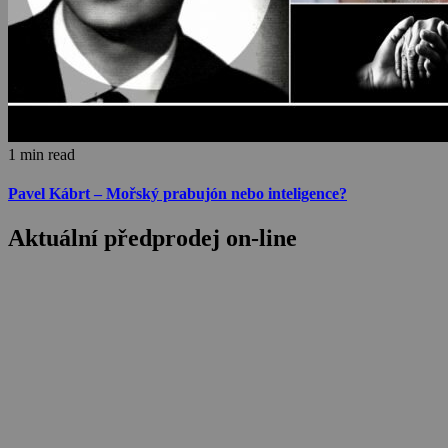
1 min read
Pavel Kábrt – Mořský prabujón nebo inteligence?
Aktuální předprodej on-line