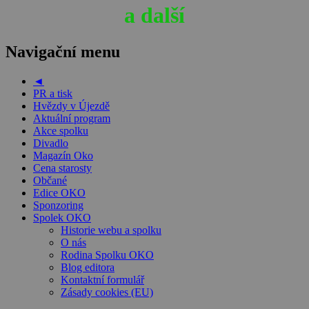
a další
Navigační menu
◄
PR a tisk
Hvězdy v Újezdě
Aktuální program
Akce spolku
Divadlo
Magazín Oko
Cena starosty
Občané
Edice OKO
Sponzoring
Spolek OKO
Historie webu a spolku
O nás
Rodina Spolku OKO
Blog editora
Kontaktní formulář
Zásady cookies (EU)