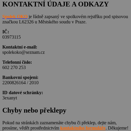
KONTAKTNÍ ÚDAJE A ODKAZY
Spolek OKO
je řádně zapsaný ve spolkovém rejstříku pod spisovou
značkou L62326 u Městského soudu v Praze.
IČ:
03973115
Kontaktní e-mail:
spolekoko@seznam.cz
Telefonní číslo:
602 270 253
Bankovní spojení:
2200826164 / 2010
ID datové schránky:
3exanyt
Chyby nebo překlepy
Pokud na stránkách zaznamenáte chybu či překlep, dejte nám,
prosíme, vědět prostřednictvím
kontaktního formuláře
. Děkujeme!