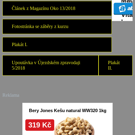
Článek z Magazínu Oko 13/2018
Fotostránka se záběry z kurzu
Plakát I.
Upoutávka v Újezdském zpravodaji
Plakát
5/2018
II.
Reklama