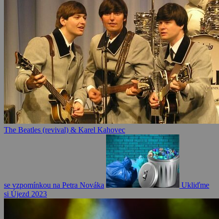
The Beatles (revival) & Karel Kahovec
se vzpomínkou na Petra Nováka
Ukliďme
si Újezd 2023