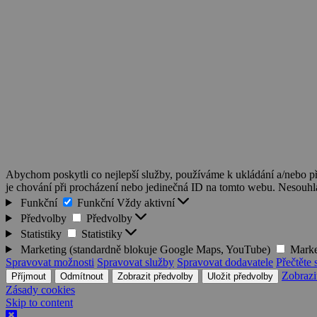
Abychom poskytli co nejlepší služby, používáme k ukládání a/nebo př
je chování při procházení nebo jedinečná ID na tomto webu. Nesouhlas
Funkční
Funkční
Vždy aktivní
Předvolby
Předvolby
Statistiky
Statistiky
Marketing (standardně blokuje Google Maps, YouTube)
Marke
Spravovat možnosti
Spravovat služby
Spravovat dodavatele
Přečtěte 
Zobrazi
Příjmout
Odmítnout
Zobrazit předvolby
Uložit předvolby
Zásady cookies
Skip to content