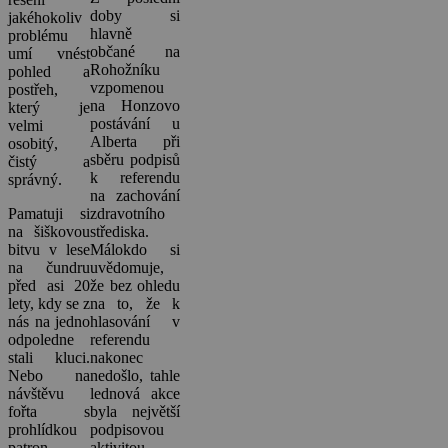
doby si
jakéhokoliv
hlavně
problému
občané na
umí vnést
Rohožníku
pohled a
vzpomenou
postřeh,
na Honzovo
který je
postávání u
velmi
Alberta při
osobitý,
sběru podpisů
čistý a
k referendu
správný.
na zachování
Pamatuji si
zdravotního
na šiškovou
střediska.
bitvu v lese
Málokdo si
na čundru
uvědomuje,
před asi 20
že bez ohledu
lety, kdy se z
na to, že k
nás na jedno
hlasování v
odpoledne
referendu
stali kluci.
nakonec
Nebo na
nedošlo, tahle
návštěvu
lednová akce
fořta s
byla největší
prohlídkou
podpisovou
patron
aktivitou