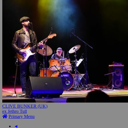
CLIVE BUNKER (UK)
ex Jethro Tull
Primary Menu
◄