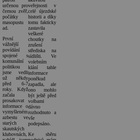
určenou pro
veřejnosti v
černou zvěř,
celé újezdské
počátky
historii a díky
masopustu
tomu fakticky
ad.
zastavila
veškeré
První
choutky na
vážnější
zrušení
povídání
střediska na
spojené s
sídlišti. Ve
komunální
volebním
politikou
klání tahle
jsme vedli
informace
už někdy
poněkud
před 6-7
zapadla, ale
roky. Když
ono mohlo
začala
být ještě před
prosakovat
volbami
informace o
dávno
vymyšleném
rozhodnuto a
azbestu ve
vše
starých
podepsáno.
skautských
klubovnách,
Ke sběru
nabídl jsem
podpisů mám