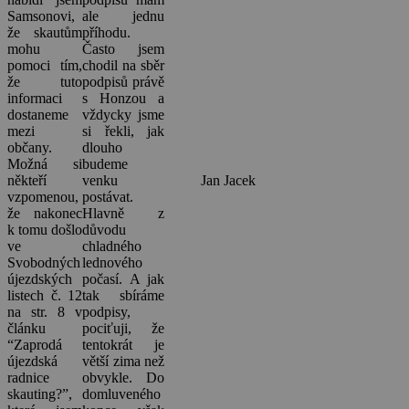
Samsonovi,
ale jednu
že skautům
příhodu.
mohu
Často jsem
pomoci tím,
chodil na sběr
že tuto
podpisů právě
informaci
s Honzou a
dostaneme
vždycky jsme
mezi
si řekli, jak
občany.
dlouho
Možná si
budeme
někteří
venku
Jan Jacek
vzpomenou,
postávat.
že nakonec
Hlavně z
k tomu došlo
důvodu
ve
chladného
Svobodných
lednového
újezdských
počasí. A jak
listech č. 12
tak sbíráme
na str. 8 v
podpisy,
článku
pociťuji, že
“Zaprodá
tentokrát je
újezdská
větší zima než
radnice
obvykle. Do
skauting?”,
domluveného