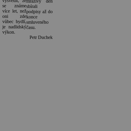
vysvětlit, že
mrazivý den
se známe
sbírali
více let, než
podpisy až do
oni zde
konce
vůbec bydlí,
smluveného
je nadlidský
času.
výkon.
Petr Duchek