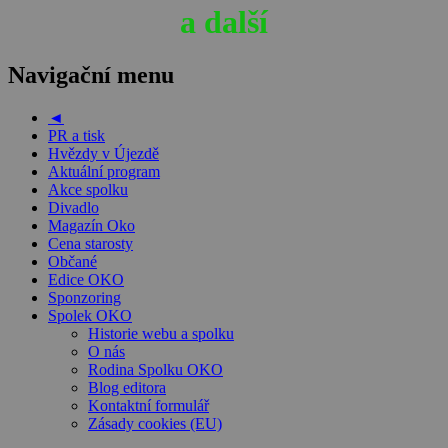
a další
Navigační menu
◄
PR a tisk
Hvězdy v Újezdě
Aktuální program
Akce spolku
Divadlo
Magazín Oko
Cena starosty
Občané
Edice OKO
Sponzoring
Spolek OKO
Historie webu a spolku
O nás
Rodina Spolku OKO
Blog editora
Kontaktní formulář
Zásady cookies (EU)