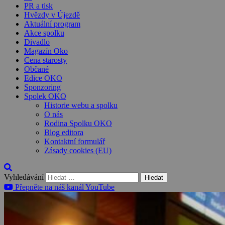
PR a tisk
Hvězdy v Újezdě
Aktuální program
Akce spolku
Divadlo
Magazín Oko
Cena starosty
Občané
Edice OKO
Sponzoring
Spolek OKO
Historie webu a spolku
O nás
Rodina Spolku OKO
Blog editora
Kontaktní formulář
Zásady cookies (EU)
Vyhledávání
Přepněte na náš kanál YouTube