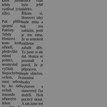
které jsem
konce však
tehdy
bylo ještě
vydával (viz
daleko.
níže).
Říkám si,
Honzovi taky
Pak přišlo
bude zima a
spojení s
tak mu
Patrioty.
nabízím, jestli
Tehdy
je mu zima,
Honzovi
že to tentokrát
tento krok
můžeme
někteří,
zabalit dřív.
především
To jsem si ale
místní
dal. Honza se
politici,
pousmál a
nesmyslně
pravil, že je
vyčítali.
připraven,
Nepochybuji
teple oblečen,
ovšem, že
zimními
mezi sebou
botky
by ho rádi
vybaven a
uvítali.
stanovený čas
Jenomže
dodrží. Holt
některým
poctivý skaut.
lidem
A tak jsme ten