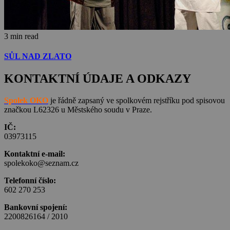
3 min read
SŮL NAD ZLATO
KONTAKTNÍ ÚDAJE A ODKAZY
Spolek OKO
je řádně zapsaný ve spolkovém rejstříku pod spisovou
značkou L62326 u Městského soudu v Praze.
IČ:
03973115
Kontaktní e-mail:
spolekoko@seznam.cz
Telefonní číslo:
602 270 253
Bankovní spojení:
2200826164 / 2010