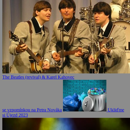
The Beatles (revival) & Karel Kahovec
se vzpomínkou na Petra Nováka
Ukliďme
si Újezd 2023