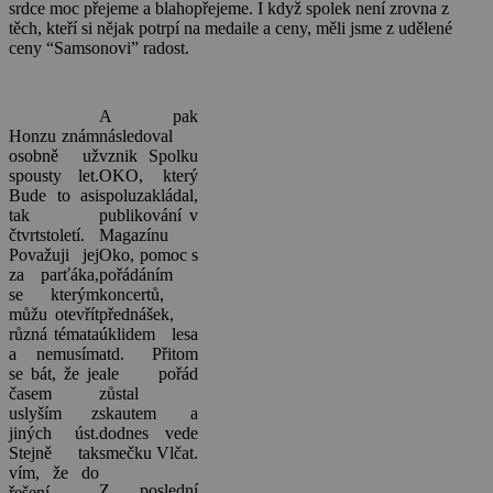
srdce moc přejeme a blahopřejeme. I když spolek není zrovna z
těch, kteří si nějak potrpí na medaile a ceny, měli jsme z udělené
ceny “Samsonovi” radost.
A pak
Honzu znám
následoval
osobně už
vznik Spolku
spousty let.
OKO, který
Bude to asi
spoluzakládal,
tak
publikování v
čtvrtstoletí.
Magazínu
Považuji jej
Oko, pomoc s
za parťáka,
pořádáním
se kterým
koncertů,
můžu otevřít
přednášek,
různá témata
úklidem lesa
a nemusím
atd. Přitom
se bát, že je
ale pořád
časem
zůstal
uslyším z
skautem a
jiných úst.
dodnes vede
Stejně tak
smečku Vlčat.
vím, že do
Z poslední
řešení