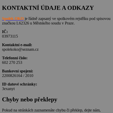
KONTAKTNÍ ÚDAJE A ODKAZY
Spolek OKO
je řádně zapsaný ve spolkovém rejstříku pod spisovou
značkou L62326 u Městského soudu v Praze.
IČ:
03973115
Kontaktní e-mail:
spolekoko@seznam.cz
Telefonní číslo:
602 270 253
Bankovní spojení:
2200826164 / 2010
ID datové schránky:
3exanyt
Chyby nebo překlepy
Pokud na stránkách zaznamenáte chybu či překlep, dejte nám,