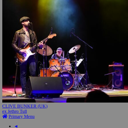
CLIVE BUNKER (UK)
ex Jethro Tull
Primary Menu
◄