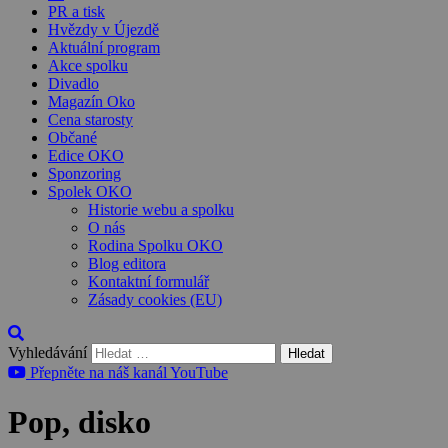
PR a tisk
Hvězdy v Újezdě
Aktuální program
Akce spolku
Divadlo
Magazín Oko
Cena starosty
Občané
Edice OKO
Sponzoring
Spolek OKO
Historie webu a spolku
O nás
Rodina Spolku OKO
Blog editora
Kontaktní formulář
Zásady cookies (EU)
Vyhledávání
Přepněte na náš kanál YouTube
Pop, disko