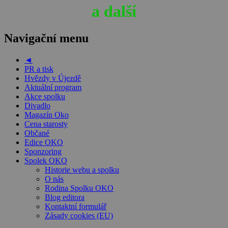
a další
Navigační menu
◄
PR a tisk
Hvězdy v Újezdě
Aktuální program
Akce spolku
Divadlo
Magazín Oko
Cena starosty
Občané
Edice OKO
Sponzoring
Spolek OKO
Historie webu a spolku
O nás
Rodina Spolku OKO
Blog editora
Kontaktní formulář
Zásady cookies (EU)