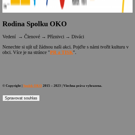
Rodina Spolku OKO
Vedení → Členové → Příznivci → Diváci
Nenechte si ujít už žádnou naši akci. Pojďte s námi tvořit kulturu v
obci. Více je na stránce "
PR a TISK
".
© Copyright |
Spolek OKO
2015 – 2023 | Všechna práva vyhrazena.
Spravovat souhlas