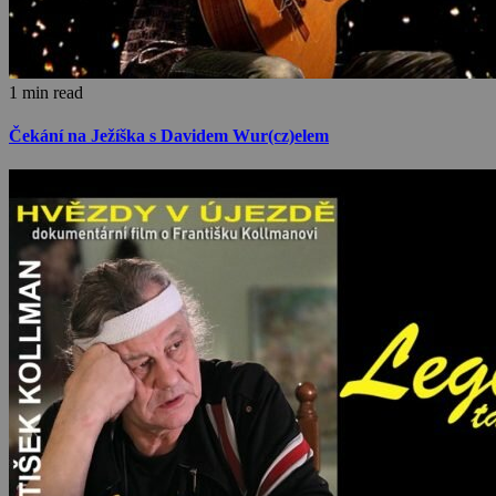
1 min read
Čekání na Ježíška s Davidem Wur(cz)elem