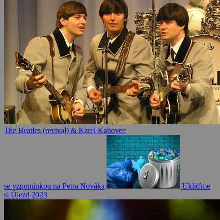
The Beatles (revival) & Karel Kahovec
se vzpomínkou na Petra Nováka
Ukliďme
si Újezd 2023