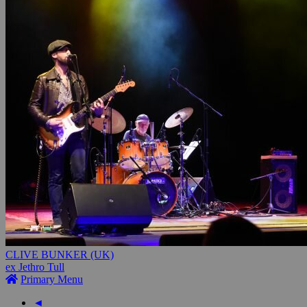
CLIVE BUNKER (UK)
ex Jethro Tull
Primary Menu
◄