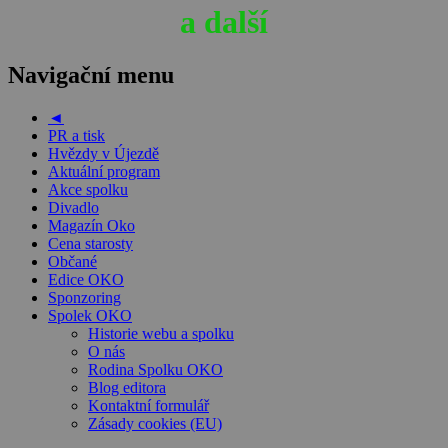
a další
Navigační menu
◄
PR a tisk
Hvězdy v Újezdě
Aktuální program
Akce spolku
Divadlo
Magazín Oko
Cena starosty
Občané
Edice OKO
Sponzoring
Spolek OKO
Historie webu a spolku
O nás
Rodina Spolku OKO
Blog editora
Kontaktní formulář
Zásady cookies (EU)