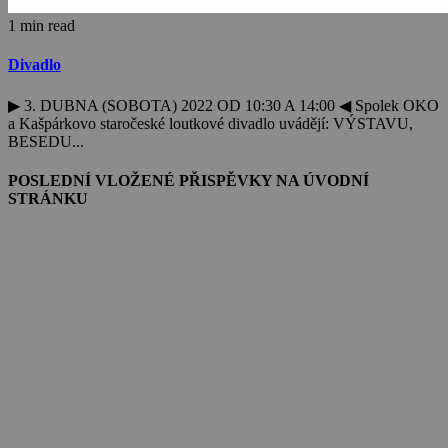
1 min read
Divadlo
▶ 3. DUBNA (SOBOTA) 2022 OD 10:30 A 14:00 ◀ Spolek OKO
a Kašpárkovo staročeské loutkové divadlo uvádějí: VÝSTAVU,
BESEDU...
POSLEDNÍ VLOŽENÉ PŘISPĚVKY NA ÚVODNÍ
STRÁNKU