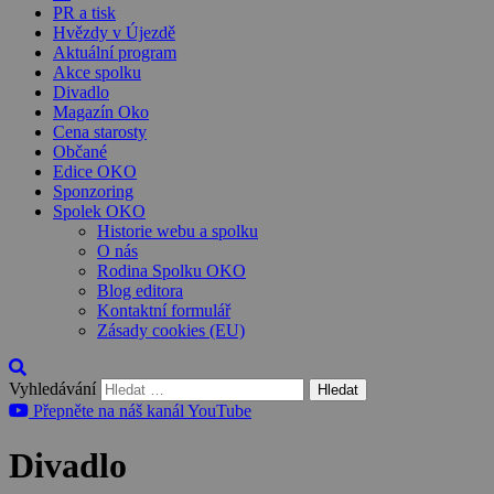
PR a tisk
Hvězdy v Újezdě
Aktuální program
Akce spolku
Divadlo
Magazín Oko
Cena starosty
Občané
Edice OKO
Sponzoring
Spolek OKO
Historie webu a spolku
O nás
Rodina Spolku OKO
Blog editora
Kontaktní formulář
Zásady cookies (EU)
Vyhledávání
Přepněte na náš kanál YouTube
Divadlo