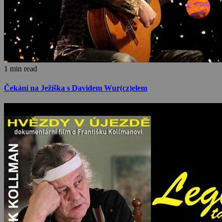
1 min read
Čekání na Ježíška s Davidem Wur(cz)elem