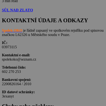
3 min read
SŮL NAD ZLATO
KONTAKTNÍ ÚDAJE A ODKAZY
Spolek OKO
je řádně zapsaný ve spolkovém rejstříku pod spisovou
značkou L62326 u Městského soudu v Praze.
IČ:
03973115
Kontaktní e-mail:
spolekoko@seznam.cz
Telefonní číslo:
602 270 253
Bankovní spojení:
2200826164 / 2010
ID datové schránky:
3exanyt