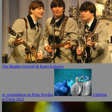
The Beatles (revival) & Karel Kahovec
se vzpomínkou na Petra Nováka
Ukliďme
si Újezd 2023