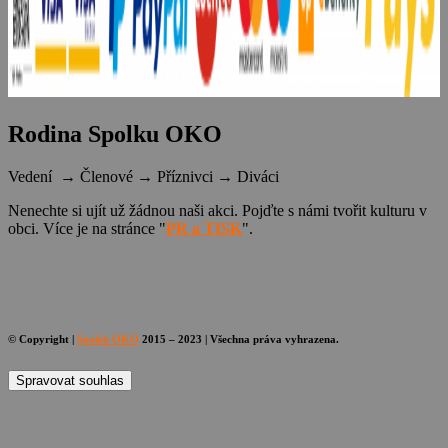
Rodina Spolku OKO
Vedení → Členové → Příznivci → Diváci
Nenechte si ujít už žádnou naši akci. Pojďte s námi tvořit kulturu v
obci. Více je na stránce "
PR a TISK
".
© Copyright |
Spolek OKO
2015 – 2023 | Všechna práva vyhrazena.
Spravovat souhlas