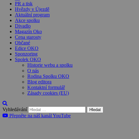
PR a tisk
Hvězdy v Újezdě
Aktuální program
Akce spolku
Divadlo
Magazín Oko
Cena starosty
Občané
Edice OKO
Sponzoring
Spolek OKO
Historie webu a spolku
O nás
Rodina Spolku OKO
Blog editora
Kontaktní formulář
Zásady cookies (EU)
Vyhledávání
Přepněte na náš kanál YouTube