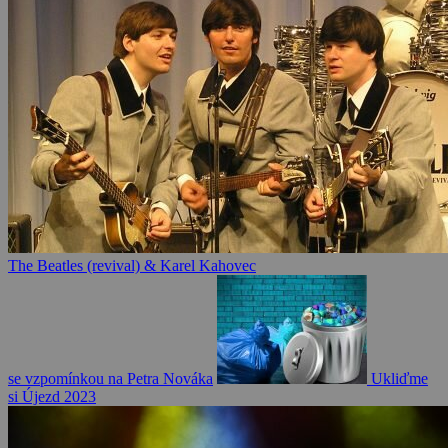
The Beatles (revival) & Karel Kahovec
se vzpomínkou na Petra Nováka
Ukliďme
si Újezd 2023