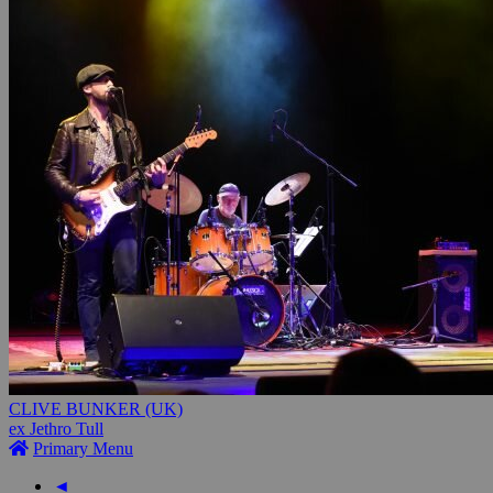
CLIVE BUNKER (UK)
ex Jethro Tull
Primary Menu
◄