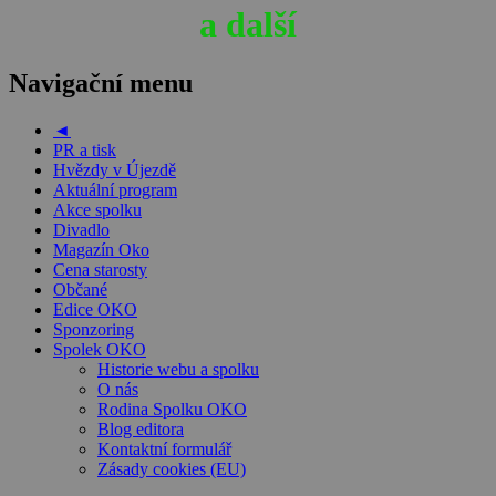
a další
Navigační menu
◄
PR a tisk
Hvězdy v Újezdě
Aktuální program
Akce spolku
Divadlo
Magazín Oko
Cena starosty
Občané
Edice OKO
Sponzoring
Spolek OKO
Historie webu a spolku
O nás
Rodina Spolku OKO
Blog editora
Kontaktní formulář
Zásady cookies (EU)