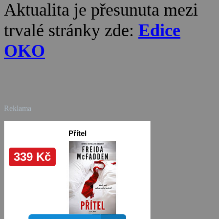
Aktualita je přesunuta mezi
trvalé stránky zde:
Edice
OKO
Reklama