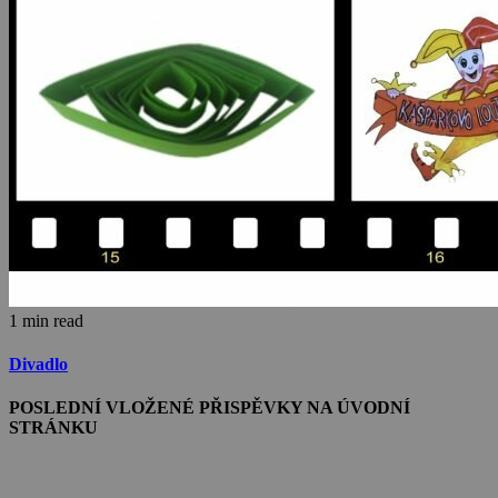
1 min read
Divadlo
POSLEDNÍ VLOŽENÉ PŘISPĚVKY NA ÚVODNÍ
STRÁNKU