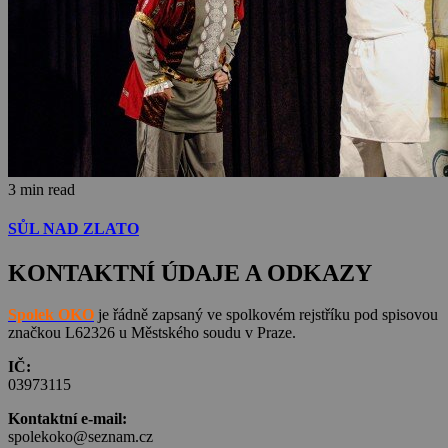
3 min read
SŮL NAD ZLATO
KONTAKTNÍ ÚDAJE A ODKAZY
Spolek OKO
je řádně zapsaný ve spolkovém rejstříku pod spisovou
značkou L62326 u Městského soudu v Praze.
IČ:
03973115
Kontaktní e-mail:
spolekoko@seznam.cz