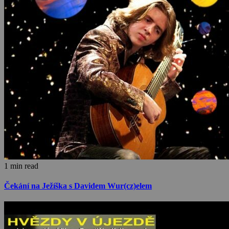
1 min read
Čekání na Ježíška s Davidem Wur(cz)elem