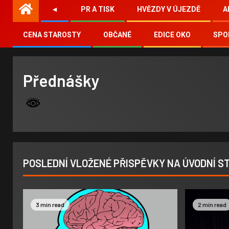
◄
PR A TISK
HVĚZDY V ÚJEZDĚ
A
CENA STAROSTY
OBČANÉ
EDICE OKO
SPO
Přednášky
POSLEDNÍ VLOŽENÉ PŘISPĚVKY NA ÚVODNÍ 
3 min read
2 min read