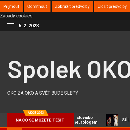
Příjmout
Odmítnout
Zobrazit předvolby
Uložit předvolby
Zásady cookies
6. 2. 2023
Spolek OK
OKO ZA OKO A SVĚT BUDE SLEPÝ
AKCE 2023
Na slovíčko
NA CO SE MŮŽETE TĚŠIT:
SŮL N
s neurologem