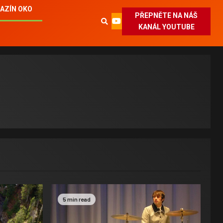
AZÍN OKO
PŘEPNĚTE NA NÁŠ
KANÁL YOUTUBE
5 min read