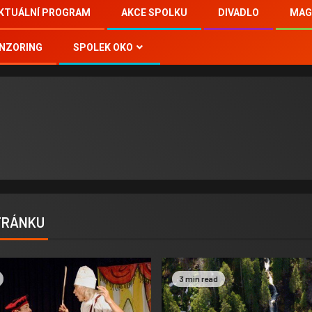
KTUÁLNÍ PROGRAM
AKCE SPOLKU
DIVADLO
MAG
NZORING
SPOLEK OKO
STRÁNKU
3 min read