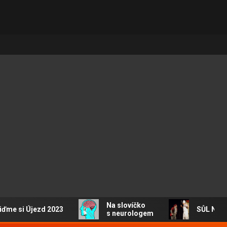
Na slovíčko
e si Újezd 2023
SŮL NAD Z
s neurologem