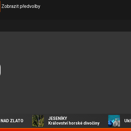
Zobrazit předvolby
O
JESENÍKY
AD ZLATO
Ukliďm
Království horské divočiny