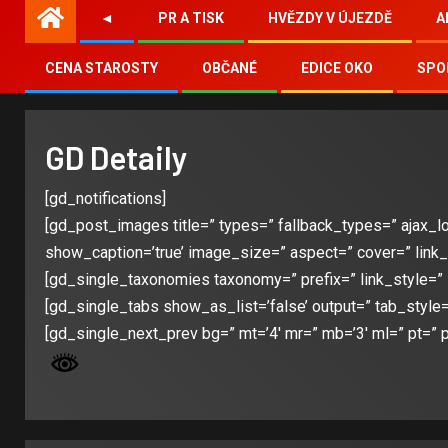
◄
PR A TISK
HVĚZDY V ÚJEZDĚ
A
CENA STAROSTY
OBČANÉ
EDICE OKO
SPO
GD Detaily
[gd_notifications]
[gd_post_images title=” types=” fallback_types=” ajax_load
show_caption=’true’ image_size=” aspect=” cover=” link
[gd_single_taxonomies taxonomy=” prefix=” link_style=” li
[gd_single_tabs show_as_list=’false’ output=” tab_style=
[gd_single_next_prev bg=” mt=’4′ mr=” mb=’3′ ml=” pt=” 