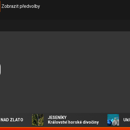
Zobrazit předvolby
O
JESENÍKY
AD ZLATO
Ukliďm
Království horské divočiny