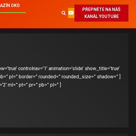
AZÍN OKO
PŘEPNĚTE NA NÁŠ
KANÁL YOUTUBE
’true’ controlnav=’1′ animation=’slide’ show_title=’true’
 pb=” pl=” border=” rounded=” rounded_size=” shadow=” ]
2′ ml=” pt=” pr=” pb=” pl=” ]