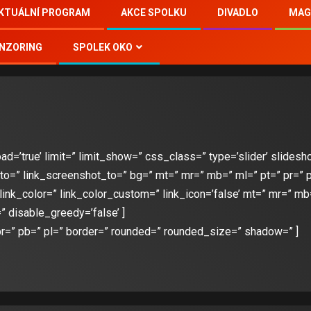
KTUÁLNÍ PROGRAM
AKCE SPOLKU
DIVADLO
MAG
NZORING
SPOLEK OKO
=’true’ limit=” limit_show=” css_class=” type=’slider’ slideshow=
_to=” link_screenshot_to=” bg=” mt=” mr=” mb=” ml=” pt=” pr=”
nk_color=” link_color_custom=” link_icon=’false’ mt=” mr=” mb=’
” disable_greedy=’false’ ]
pr=” pb=” pl=” border=” rounded=” rounded_size=” shadow=” ]