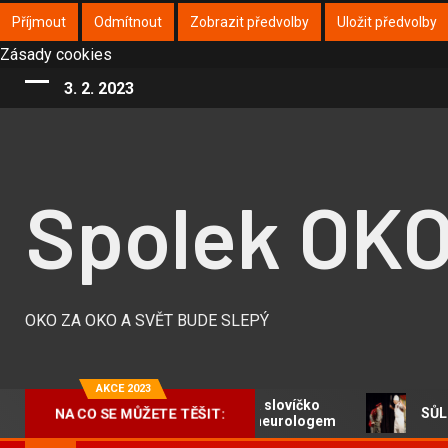
Příjmout
Odmítnout
Zobrazit předvolby
Uložit předvolby
Zásady cookies
3. 2. 2023
Spolek OK
OKO ZA OKO A SVĚT BUDE SLEPÝ
AKCE 2023
Na slovíčko
SŮL N
NA CO SE MŮŽETE TĚŠIT:
s neurologem