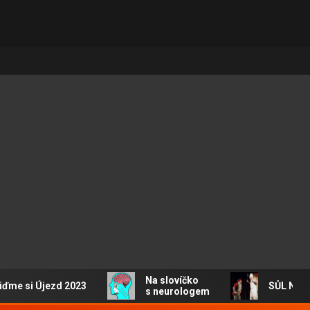
Na slovíčko
e si Újezd 2023
SŮL NAD Z
s neurologem