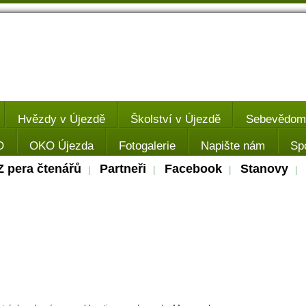
Hvězdy v Újezdě
Školství v Újezdě
Sebevědomý
O
OKO Újezda
Fotogalerie
Napište nám
Sp
Z pera čtenářů
Partneři
Facebook
Stanovy
|
|
|
|