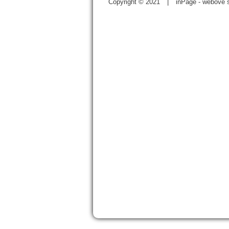
Copyright © 2021
|
inPage -
webové s