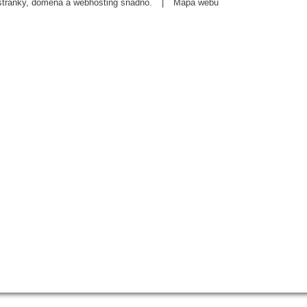
tránky
,
doména
a
webhosting
snadno.
|
Mapa webu